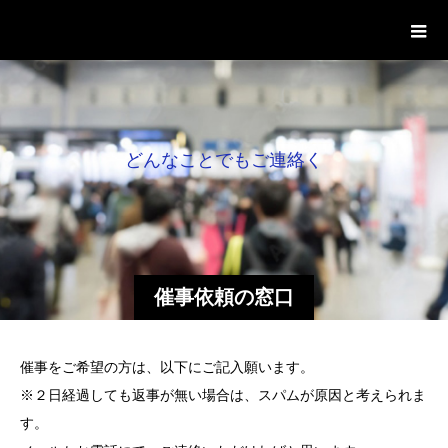
ど
ん
な
こ
と
で
も
ご
連
絡
く
だ
催事依頼の窓口
催事をご希望の方は、以下にご記入願います。
※２日経過しても返事が無い場合は、スパムが原因と考えられま
す。