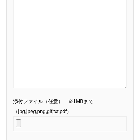
添付ファイル（任意） ※1MBまで
（jpg,jpeg,png,gif,txt,pdf）