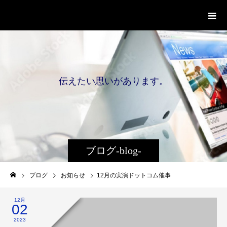
伝
え
た
い
思
い
が
あ
り
ま
す
。
ブログ-blog-
ブログ
お知らせ
12月の実演ドットコム催事
12月
02
2023